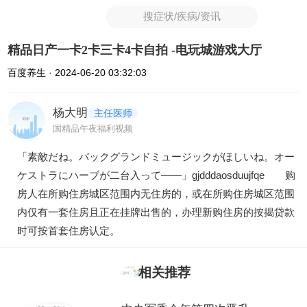
搜症状/疾病/资讯
精品日产一卡2卡三卡4卡自拍 -电玩城游戏大厅
百度养生 · 2024-06-20 03:32:03
杨大明
主任医师
国精品午夜福利视频
「素敵だね。バックグランドミュージックがほしいね。オー
ケストラにハーブが二台入って――」gjdddaosduujfqe 购
房人在所购住房城区范围内无住房的，或在所购住房城区范围
内仅有一套住房且正在挂牌出售的，办理新购住房的按揭贷款
时可按首套住房认定。
相关推荐