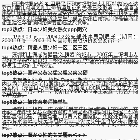
[环球时报记者 ⏬ 尹野平 环球时报驻澳大利亚特约记者 达
乔]“中国针对澳大利亚葡萄酒加征的关税已经取消，但澳酒商
重回中国市场并不容易。”澳大利亚“对话”新闻网近日刊登一篇
由悉尼大学学者撰写的文章这样写道。文章称，在对华关系恶
化后，澳大利亚葡萄酒业失去了最大的出口市场。澳葡萄酒业
想重建在华营销网络需要面临激烈竞争。
top3热点：日本少妇美女熟女ppp阴穴
1999.09 ➣ — 2004.02公安部外事局副局长（期间：
2000.10 ♍ — 2003.10 ♿ 国际刑警组织执委会委员）；
top4热点：精品人妻少妇一区二区三区
深圳和上海成为最早“吃螃蟹”的城市。2007年，深圳市人
社局公开招聘41名聘任制公务员。上海浦东也在同年开展了这
项试点工作。据报道，2 ☹008年6月，浦东首批5位聘任制公
务员走上政府工作岗位。
top5热点：国产又黄又猛又粗又爽又硬
央视新闻消息，特斯拉ceo马斯克4月28日突然访华。业
内认为，这加速了特斯拉fsd入华的进程。“特斯拉app已将原
选装fsd（完全自动驾驶能力）页面提示的‘稍后推出’变更为‘即
将推出’。”4月3 ➤0日，特斯拉mode ❥l 3车主凌鑫（化名）向
记者透露。
top6热点：被体育老师挂单杠
检察机关指控，陈永亮凭借其中国足球“老人”的地位，在
中超、中甲等各级比赛中周旋，与某些俱乐部相互勾连，对俱
乐部赢得比赛、调整场地，球员入选国家队、免除处罚等各项
请托有求必应，肆意滥用权力。自20 ➠15年至2022年，陈永
亮非法收受20多个俱乐部、地方足协及个人给予的1934余万
元。
top7热点：順かつ性的な美麗mペット