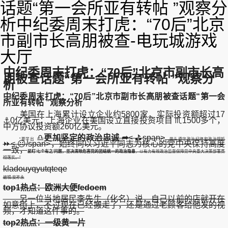
话题“第一会所亚有转帖 ”观察分
析中纪委周末打虎：“70后”北京
市副市长高朋被查-电玩城游戏
大厅
中纪委周末打虎：“70后”北京市副市长高
朋被查话题“第一会所亚有转帖 ”观察分
析
中纪委周末打虎：“70后”北京市副市长高朋被查话题“第一会
所亚有转帖 ”观察分析
美国在上海累计设立企业约5800家，实际投资额超过17
⚓0亿美元；上海企业在美国设立直接投资项目 ♏1500多个，
中方协议投资额260亿美元。
♎
更加坚定的政治忠诚 ➦
< ⛳span>
“要学出
，带头遵守政治纪律和政治规矩
⏩< ☹/span>
，始终同以习近平同志为核心的党中央保持高度
一致，
紧盯‘七个有之’问题，坚决清除危害党的团结统一的政治隐患
，以有力有效政治监督保障党中央重大决策部署贯
彻落实。”
kladouyqyutqteqe
编辑:安祚永
top1热点：欧洲大便fedoem
另一位当地居民李先生（化名）说，自己以前的店就开在
如意街上，不过现在已经搬走了，还是通过老顾客给他发的视
频，才知道这件事的。
top2热点：一级黄一片