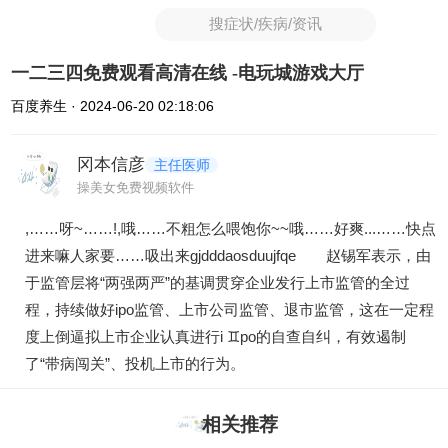
搜症状/疾病/资讯
一二三四免费观看高清在线 -电玩城游戏大厅
百度养生 · 2024-06-20 02:18:06
冈本信彦
主任医师
操美女免费视频软件
,……呀~……!,哦……不粗怎么喂饱你~~哦……好爽...……快点
进来嘛人家要……吸出来gjdddaosduujfqe 赵锡军表示，由
于监管层将“两强两严”的基调贯穿企业发行上市监管的全过
程，持续做好ipo监管、上市公司监管、退市监管，这在一定程
度上倒逼拟上市企业认真进行i ♊po的自查自纠，有效遏制
了“带病闯关”、投机上市的行为。
相关推荐