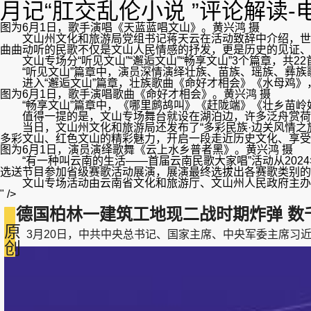
月记“肛交乱伦小说 ”评论解读
图为6月1日，歌手演唱《天蓝蓝唱文山》。黄兴鸿 摄
文山州文化和旅游局党组书记蒋天云在活动致辞中介绍，世居
曲曲动听的民歌不仅是文山人民情感的抒发，更是历史的见证、
文山专场分“听见文山”“邂逅文山”“畅享文山”3个篇章，共22
“听见文山”篇章中，演员深情演绎壮族、苗族、瑶族、彝族
进入“邂逅文山”篇章，壮族歌曲《命好才相会》《水母鸡》
图为6月1日，歌手演唱歌曲《命好才相会》。黄兴鸿 摄
“畅享文山”篇章中，《哪里鹧鸪叫》《赶陇端》《壮乡苗岭
值得一提的是，文山专场舞台就设在湖泊边，许多泛舟赏荷
当日，文山州文化和旅游局还发布了“多彩民族·边关风情之旅”
多彩文山、红色文山的精彩魅力，开启一段走近历史文化、享受
图为6月1日，演员演绎歌舞《云上水乡普者黑》。黄兴鸿 摄
“有一种叫云南的生活——首届云南民歌大家唱”活动从2024
选送节目参加省级赛歌活动展演，展演最终选拔出各赛歌类别的
文山专场活动由云南省文化和旅游厅、文山州人民政府主办，
" />
德国柏林一建筑工地现二战时期炸弹 数
原
3月20日，中共中央总书记、国家主席、中央军委主席习近平在湖南
创