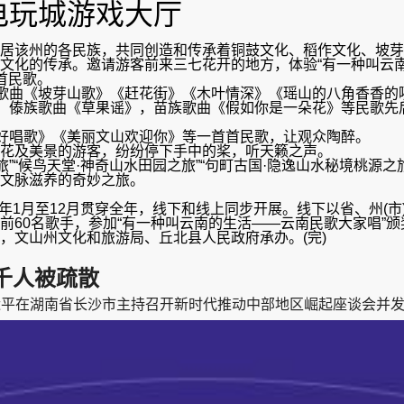
-电玩城游戏大厅
该州的各民族，共同创造和传承着铜鼓文化、稻作文化、坡芽
文化的传承。邀请游客前来三七花开的地方，体验“有一种叫云南
首民歌。
歌曲《坡芽山歌》《赶花街》《木叶情深》《瑶山的八角香香的
，傣族歌曲《草果谣》，苗族歌曲《假如你是一朵花》等民歌先
好唱歌》《美丽文山欢迎你》等一首首民歌，让观众陶醉。
花及美景的游客，纷纷停下手中的桨，听天籁之声。
“候鸟天堂·神奇山水田园之旅”“句町古国·隐逸山水秘境桃源之
文脉滋养的奇妙之旅。
年1月至12月贯穿全年，线下和线上同步开展。线下以省、州(市
前60名歌手，参加“有一种叫云南的生活——云南民歌大家唱”
文山州文化和旅游局、丘北县人民政府承办。(完)
千人被疏散
省长沙市主持召开新时代推动中部地区崛起座谈会并发表重要讲话。kj