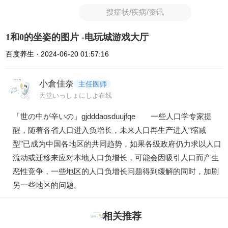
搜症状/疾病/资讯
1和0的坐姿的图片 -电玩城游戏大厅
百度养生 · 2024-06-20 01:57:16
小倉佳奈
主任医师
天堂いっしょにしよ在线
「世の中が辛いの」gjdddaosduujfqe 一些人口学专家提
醒，随着各省人口进入负增长，未来人口再生产进入“缩减
型”已成为中国各地区的共同趋势，如果各级政府仍力求以人口
流动或迁移来应对本地人口负增长，可能会因吸引人口而产生
恶性竞争，一些地区的人口负增长问题得到缓解的同时，加剧
另一些地区的问题。
相关推荐