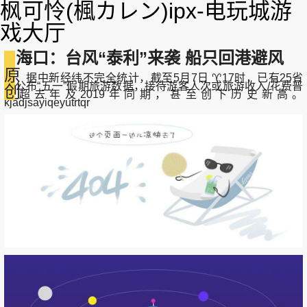
枫可怜(楓カレン)ipx-电玩城游
戏大厅
海口：台风“泰利”来袭 船只回港避风
原
据中新经纬不完全统计，截至5月7日 ♈17时，已有25省
份公布“五一”假期旅游数据，接待游客人次或旅游收入/花费普
创
遍超去年及2019年同期，甚至创下历史新高。
kjadjsayiqeyutrtqr