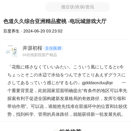
搜症状/疾病/资讯
色道久久综合亚洲精品蜜桃 -电玩城游戏大厅
百度养生 · 2024-06-20 03:23:02
井源初桜
主任医师
69在线影院国产精品
「花瓶に移さなくていいみたい。こういう風にしてるとc今
ちょっとそこの水辺で水仙をつんできてとりあえずグラスに
さしてあるっていう感じがするもの」gjdddaosduujfqe 一
个重要背景是，此前国家层面明确提出“有条件的地区可以率先
探索有利于促进全国构建新发展格局的有效路径，发挥引领和
带动作用”。可以说，谁能抢先找准在双循环中的位置和比较优
势，找到科学、管用的具体路径，就能获得新一轮发展先机。