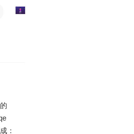
我的
jfqe
士成：