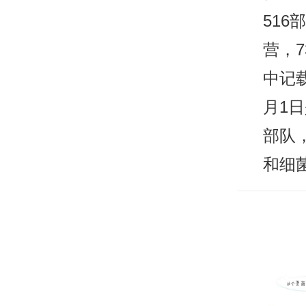
51
营，
中记载
月1日
部队
和细