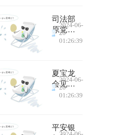
仪式 习
近平颁
司法部
2024-06-
发命令
原党组
20
状并向
成员、
01:26:39
晋衔的
副部长
军官表
刘志强
示祝贺
接受审
夏宝龙
2024-06-
查调查
会见香
20
港高校
01:26:39
领导研
习团一
行
平安银
2024-06-