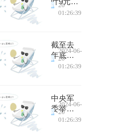
叶9元的
20
税 一包
01:26:39
18元的
卷烟中
还包含
截至去
2024-06-
什么？
年底北
20
京注册
01:26:39
护士达
15.3万人
护理服
中央军
2024-06-
务领域
委举行
20
拓展
晋升上
01:26:39
将军衔