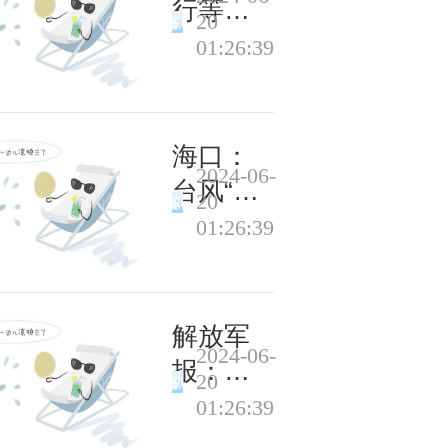
行等三
20
家金融
01:26:39
机构收
央行罚
单，合
海口：
2024-06-
计被罚
台风“泰
20
没近
利”来袭
01:26:39
9000万
船只回
港避风
解放军
2024-06-
报：坚
20
决维护
01:26:39
中缅边