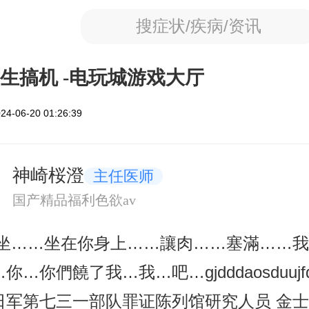
搜症状/疾病/资讯
生搞机 -电玩城游戏大厅
4-06-20 01:26:39
神崎桜澄
主任医师
国产精品福利色欲av
要坐……坐在你身上……讓肉……塞滿……
你…你們饒了我…我…吧…gjdddaosduu
日军第七三一部队罪证陈列馆研究人员 金