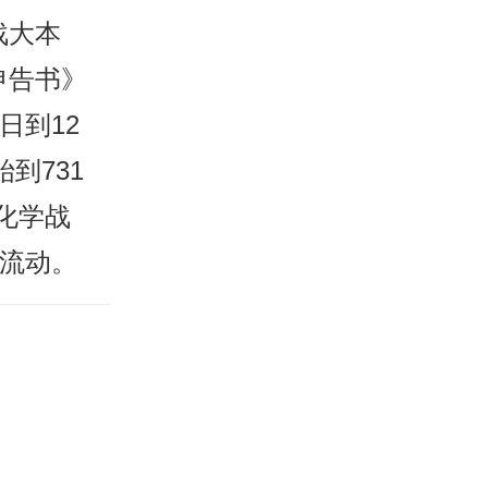
战大本
申告书》
日到12
到731
化学战
和流动。