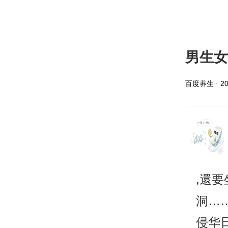
男生女
百度养生 · 202
,還
洞……
侵华