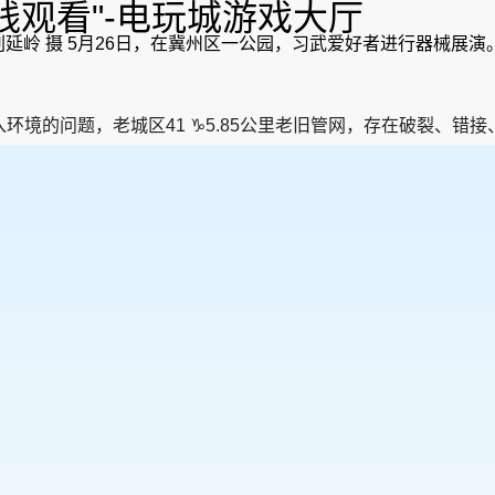
在线观看"-电玩城游戏大厅
刘延岭 摄 5月26日，在冀州区一公园，习武爱好者进行器械展演
老城区41 ♑5.85公里老旧管网，存在破裂、错接、脱节、变形、腐