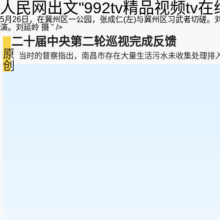
人民网出文"992tv精品视频tv
5月26日，在冀州区一公园，张成仁(左)与冀州区习武者切磋。
演。刘延岭 摄 " />
二十届中央第二轮巡视完成反馈
原
当时的督察指出，南昌市存在大量生活污水未收集处理排入环境的问题，
创