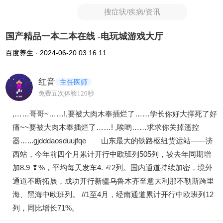
搜症状/疾病/资讯
国产精品一本二本在线 -电玩城游戏大厅
百度养生 · 2024-06-20 03:16:11
红音
主任医师
免费五次体验120秒
,……哥哥~……!,要被大肉木奉插烂了……学长你好大撑死了好
痛~~要被大肉木奉插烂了……! ,唉哟……求求你关掉遥控
器…...gjdddaosduujfqe 山东最大的铁路枢纽货运站——济
西站，今年前四个月累计开行中欧班列505列，较去年同期增
加8.9 ❢%，平均每天发车4. ♌2列。国内通道持续加密，境外
通道不断拓展，成功开行新疆乌鲁木齐至意大利那不勒斯跨里
海、黑海中欧班列。 //1至4月，经南通道累计开行中欧班列12
列，同比增长71%。