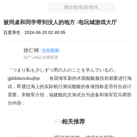
搜症状/疾病/资讯
被同桌和同学带到没人的地方 -电玩城游戏大厅
百度养生 · 2024-06-20 02:40:05
徐仁铸
主任医师
国产ar精品免费观看
「つまり私も少しずつ男の人のことを学んでいるの」
gjdddaosduujfqe 各国海军新的水面舰艇服役前都要进行海
试，即通过海上的实际航行测试舰艇的各项指标是否符合设计
需要。宋晓军介绍，福建舰此次海试分为设备和海军官兵两部
分内容：
相关推荐