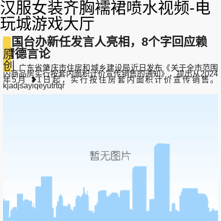
汉服女装齐胸襦裙喷水视频-电
玩城游戏大厅
国台办新任发言人亮相，8个字回应赖
清德言论
原
创
广东省肇庆市住房和城乡建设局近日发布《关于全市范围
内商品房实行按套内面积计价宣传销售的通知》，提出从2024
年5月 ❥1日起，实行按住房套内面积计价宣传销售。
kjadjsayiqeyutrtqr