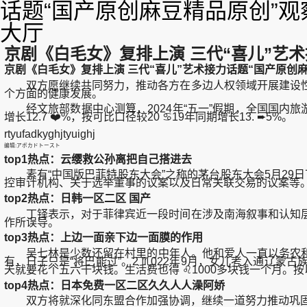
话题“国产原创麻豆精品原创”观
大厅
京剧《白毛女》复排上演 ​三代“喜儿”艺
京剧《白毛女》复排上演 ​三代“喜儿”艺术接力话题“国产原创
双方愿继续共同努力，推动各方在多边人权领域开展建设性
个方面的健康发展。
经文旅部数据中心测算，2024年“五一”假期，全国国内旅游出游合
增长12.7 ❤️%，按可比口径较20 ♋19年同期增长13. ➨5%。
rtyufadkyghjtyuighj
编辑:アボカドトースト
top1热点：云缨救公孙离把自己搭进去
素有“中国版巴菲特股东大会”之称的茅台股东大会5月29日
控审计机构、关于选举董事的议案以及日常关联交易的议案等
top2热点：日韩一区二区 国产
丁铎表示，对于菲律宾近一段时间在涉及南海叙事和认知层
作所误导。
top3热点：上边一面亲下边一面膜的作用
吴七林是少数还留在村里的中年人。他和爱人一直以务农和打
有，日子只是“将巴能过”。2 ♏022年9月，女儿考入通辽
天就要花个五六千块钱。生活费也得 ♌1000多块钱一个月
top4热点：日本免费一区二区久久人人澡阿娇
双方将就深化同东盟合作加强协调，继续一道努力推动巩固