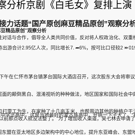
察分析京剧《白毛女》复排上演 ​
术接力话题“国产原创麻豆精品原创”观察分
麻豆精品原创”观察分析
对话与合作，倡导全人类共同价值，反对将人权政治化、双重标
计2.95亿人次，同比增长7. ➦6%，按可比口径较2 ⏩019
下午在仁怀市茅台镇茅台国际大酒店召开，这次股东大会将审议1 
。
面的颠倒黑白、混淆视听的种种做法，地区国家和国际社会中的
零工为生，在家种了十几亩玉米，也帮周边其他的种植户干活，
蒙古族中学念高中。这是当地最好的蒙古族高中，开销一下子大了。“
。按以前那点收入就没法整了。”为了增加收入渠道，吴七林去申请
东盟在亚太地区多边架构中的中心地位，提升东亚峰会、东盟地