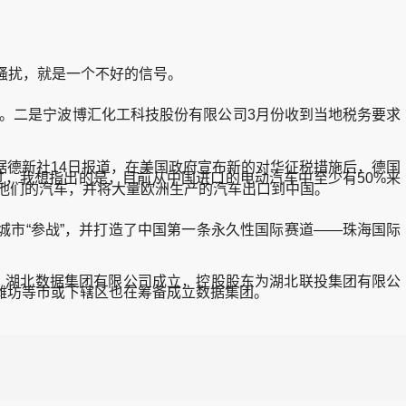
骚扰，就是一个不好的信号。
焦点。二是宁波博汇化工科技股份有限公司3月份收到当地税务要求
德新社14日报道，在美国政府宣布新的对华征税措施后，德国
，我想指出的是，目前从中国进口的电动汽车中至少有50%来
他们的汽车，并将大量欧洲生产的汽车出口到中国。
城市“参战”，并打造了中国第一条永久性国际赛道——珠海国际
6日，湖北数据集团有限公司成立，控股股东为湖北联投集团有限公
潍坊等市或下辖区也在筹备成立数据集团。