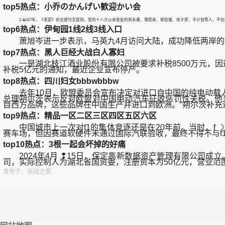
top5热点：小乔のかんげい歓迎かい会
2 ⛪017年，《求是》杂志就刊文提到，党的十八大以来查处的周永康、薄熙来、郭伯雄、徐才厚、令计划等人，
top6热点：伊甸园1线2线3线入口
萧旭岑进一步表示，马英九4月访问大陆，成功降低两岸的紧
top7热点：黑人巨经大战白人寡妇
一是湖北枝江酒业股份有限公司被要求补税8500万元，因这笔
补税5亿元的通知，最近企业宣布停产。
top8热点：四川妇女bbbwbbbw
去年10月，欧盟委员会宣布决定对进口自中国的纯电动载人
总理朔尔茨表示反对欧盟对中国电动汽车征收惩罚性关税。他
自西方品牌，这些品牌在中国生产并进口到欧洲。”朔尔茨补
top9热点：精品一区二区三区四区五区六区
中国城市上一次对f1的集体竞逐还是在20年前。当时，f 
赛车场，但因赛道软硬件未通过国际汽联验收，最终不得不与f
top10热点：3根一起会坏掉的好痛
2024年4月 ❢15日，保定高新数据资产管理有限公司成立
司，实际控制人为湖北省国资委，注册资本为50亿元，营业
发布于：驱动之家