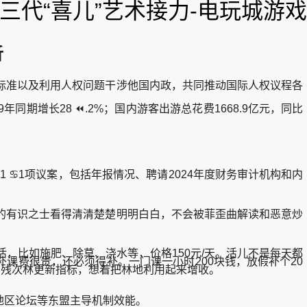
三代“喜儿”艺术接力-电玩城游戏
析
准以及利用人权问题干涉他国内政，共同推动国际人权议程各
年同期增长28 ⏪.2%；国内游客出游总花费1668.9亿元，同比
♋1项议案，包括年报情况、聘请2024年度财务审计机构和内
有识之士看得清清楚楚明明白白，不会被菲歪曲解读和恶意炒
比如施肥、除草、浇水等，价格150元/天。活儿不是每天都
补课费很贵，还必须得补。一门课一小时200块钱，放假补个20
了残次林更新指标，想着把林地利用起来增收。
区论坛等东盟主导机制效能。