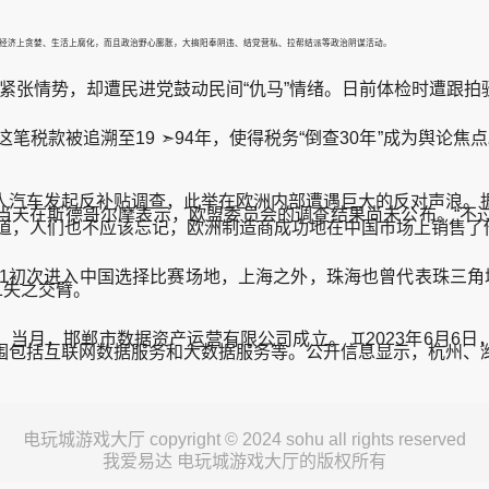
不仅经济上贪婪、生活上腐化，而且政治野心膨胀，大搞阳奉阴违、结党营私、拉帮结派等政治阴谋活动。
张情势，却遭民进党鼓动民间“仇马”情绪。日前体检时遭跟拍
税款被追溯至19 ➣94年，使得税务“倒查30年”成为舆论
汽车发起反补贴调查，此举在欧洲内部遭遇巨大的反对声浪。据
当天在斯德哥尔摩表示，欧盟委员会的调查结果尚未公布。“不过
充道，人们也不应该忘记，欧洲制造商成功地在中国市场上销售了
☽1初次进入中国选择比赛场地，上海之外，珠海也曾代表珠三角
1失之交臂。
。当月，邯郸市数据资产运营有限公司成立。 ♊2023年6月
范围包括互联网数据服务和大数据服务等。公开信息显示，杭州、
电玩城游戏大厅 copyright © 2024 sohu all rights reserved
我爱易达 电玩城游戏大厅的版权所有