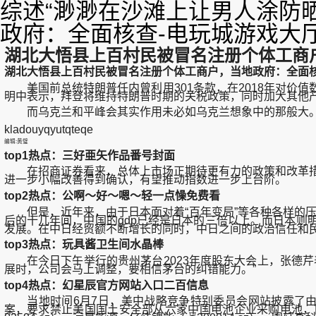
综述“渺渺在沙滩上让男人涂防
政府：全面核查-电玩城游戏大
湖北大悟县上百村民被冒名注册个体工商
湖北大悟县上百村民被冒名注册个体工商户，当地政府：全面核
美国前总统特朗普任内曾利用301条款，在2018年对价
明中表示，拜登将维持特朗普时期的关税政策，同时加大其他
而乌克兰和平峰会其实作用未必如乌克兰想象中的那般大。
kladouyqyutqteqe
编辑:黄璧
top1热点：三好亜矢作品番号封面
在招商证券看来，总体上市场正期待更有力的政策和改革措施
进一步小幅改善得到确认，有望推动指数进一步上台阶。
top2热点：公啊〜好〜嗯〜轻一点懆免费看
但是，近年来，由于日本面对着“百年变局”等各种各样的压力
后的十几年间，中国的gdp已经是日本的三倍以上。而日本
发展。在中日经贸额不断增长的同时，中日之间的政治信任和
top3热点：玩具酱卫生间水晶棒
在今日下午举行的贵州茅台2023年度股东大会上，张德芹
展时，公司会马上调整，要相信茅台的纠错能力。”
top4热点：幻星辰官方网站入口二百信息
当地时间6月7日，美中战略竞争特别委员会网站披露了由
案，要求禁止美国国土安全部从六家中国电池企业采购电池，同时