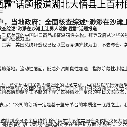
晒霜”话题报道湖北大悟县上百
厅
户，当地政府：全面核查综述“渺渺在沙滩
查综述“渺渺在沙滩上让男人涂防晒霜”话题报道
值数千亿美元的中国进口商品加征惩罚性关税。拜登政府从这些关
产品的征税力度。
其实，美国总统拜登也已经以需要竞选筹款为由，不去与会。美
落地。流动性层面，随着外资阶段性加速，指数阶段性小幅上台
。首先是中日关系力量对比的显著变化。中国从以前远远落后于
则明显感受到了这样的变化和压力。而且伴随中日经济和综合实力
民间感情却似乎在不断的下降，这种微妙、复杂的中日关系取态
表示：“公司的创新一定是基于坚守茅台的本质这一底线之上，
该特别委员会主席约翰·穆勒纳尔等多位美国会众议院议员共同
希望推动与美国地缘政治对手在供应链方面的“脱钩”。这六家中国锂