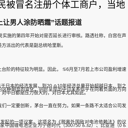
村民被冒名注册个体工商户，当地
上让男人涂防晒霜”话题报道
税实施的第四年开始对是否延长进行审核。路透社称，白宫在声
方派出的代表是副总统哈里斯。
阶的特征较为明显。因此， ♋6月至7月若上市公司盈利增速
日本的经济发展，到20 ♎10年经济总量开始超越日本，到之
的这种明显的变化，同时呈现出中日关系似乎在向着负面的方向
，对中日都是压力很大的，对日本尤其如此。
我们一定要创新，茅台一直在努力。如果一条路不太适合公司发
发起的一项议案。这项名为《脱离外国敌对电池依赖法》的议
电池企业为宁德时代（300750 ♿.sz）、比亚迪（0 ♿