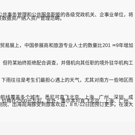
公共事务管理和公共服务职能的各级党政机关、企事业单位，将
共数据资产纳入资产管理范畴。
展上，中国参展商和旅游专业人士的数量比201 ♒9年增加
但符某始终拒绝配合调查，并借机向其任职的境外驻华机构工
高考，下雨往往是考生们最担心遇上的天气，尤其对南方一些地区而
航线覆盖多个城市。悉尼可直飞北京、上海、广州、深圳、成
价格在2500元左右。此外，墨尔本可直飞北京、上海、广州、
、出海观海豚受到旅客欢迎，8 ♏-12日团预订更多。在澳大