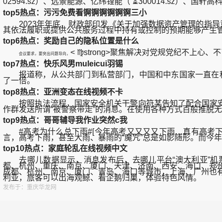
02594.sz）、远景能源、亿纬锂能（ ⏳300014.sz）、国轩高科
top5热点：污污免费看锕锕锕锕锕锕三小
2023年年底，财政部印发《关于加强数据资产管理的指导
其依法履职或提供公共服务过程中持有或控制的预期能够产生
top6热点：奖励自己的隐私位置是什么
< ♍strong>
聚焦解决对党规党纪不上心、不
会议要求，要突出问题导向，
top7热点：快乐风男muleicui羽锡
报道称，从公共部门到私营部门，中国和中东国家一直在积极
了一倍。
top8热点：亚洲变态在线视频不卡
按照执法流程，国家安全机关干警向符某告知了配合国家安
作群发送所谓“被警察带走”的消息。在使用各种方式百般推脱
top9热点：哥哥辅导我作业突然c我
#高考为什么总下雨#[今年高考又又又又下雨…真有高考下雨“
言，高考下雨，甚至大雨、暴雨的“魔咒”总是如影随形。而今年
top10热点：家庭轮乱在线视频中文
去哪儿数据显示，消息发布后，去哪儿平台“澳大利亚”机
都、杭州、重庆、南京、厦门、天津、济南、西安、海口、郑州
成都、杭州、南京、厦门、青岛、海口等城市，上海、广州也有
利亚，旅客可以出海观鲸、看企鹅归巢，体验特色风情。
发布于：重庆华龙网