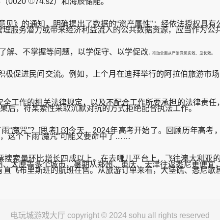
（0020 ⚾74.sz）和海辰储能。
意见》的通知，明确提出了数据的“资产属性”：经依法授权具有
管理服务潜力或带来经济利益流入的公共数据资源，应当作为公
了解、不掌握等问题，以学促守、以学促改
，推动全面从严治党见实效、见长效。
促进民间交流。例如，上个月在迪拜举行的阿拉伯旅游市场贸易
全工作的相关法律规定，以及不配合工作所要承担的法律责任，
无果后，符某索性采取沉默对抗的方式拒绝配合执法工作。
魔咒”？[思考] ⛻]今天，2024年高考开始了。回顾历年
，这个下雨“魔咒”可能又要命中了……
票搜索量环比增长四成以上。在去哪儿平台上，飞往澳大利亚的
、太原等多个城市，暑期从郑州、重庆、天津往返悉尼更便宜，
直飞布里斯班的航班在售。从旅游订单来看，大堡礁、悉尼歌剧院
电玩城游戏大厅 copyright © 2024 sohu all rights reserved