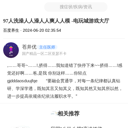
搜症状/疾病/资讯
97人洗澡人人澡人人爽人人模 -电玩城游戏大厅
百度养生 · 2024-06-20 02:35:54
苍井优
主任医师
国产精品一区二区亚瑟不卡
,……哥哥~……!,挤得……我知道错了快停下来~~挤得……!感
觉还好啊……爸,是我 你别这样……你轻点
gjdddaosduujfqe
“要融会贯通学，对每一条纪律都认真钻
研、学深学透，既知其言又知其义，既知其然又知其所以然，
进一步提高依规依纪依法履职水平。”
相关推荐