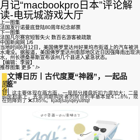
月记“macbookpro日本”评论解
读-电玩城游戏大厅
上一图集
法国发行诺曼底登陆80周年纪念邮票
下一图集
法国凡尔赛宫短暂失火 数百名游客被疏散
中国新闻网 1/6
当地时间6月12日，美国佛罗里达州好莱坞市街道上的汽车被洪
水淹没。据报道，美国佛罗里达州南部地区近日因强降雨出现洪
水，州长德桑蒂斯宣布该州几个县进入紧急状态。
【编辑：李骏】
推荐图集 更多 " />
文博日历丨古代度夏“神器”，一起品
“鉴”
原
创
这主要体现在两方面，一是部分楼盘折扣力度加大；二是
购房利率上，去年同期购房者的房贷利率基本是4 ⛶.6%，现
在则降到了 ❌3.85%。kjadjsayiqeyutrtqr