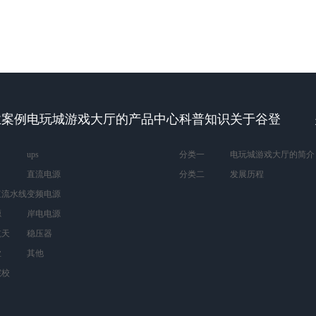
业案例
电玩城游戏大厅的产品中心
科普知识
关于谷登
ups
分类一
电玩城游戏大厅的简介
直流电源
分类二
发展历程
值流水线
变频电源
源
岸电电源
航天
稳压器
业
其他
院校