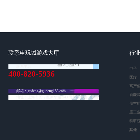
联系电玩城游戏大厅
行
联系电话
电子
400-820-5936
医疗
高产
邮箱：
gudeng@gudeng168.com
新能
地址：上海市长宁区新华路 543 号新华大厦 2 号楼
航空
重工
科研
其他